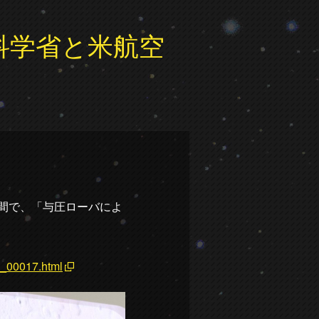
科学省と米航空
の間で、「与圧ローバによ
2_00017.html