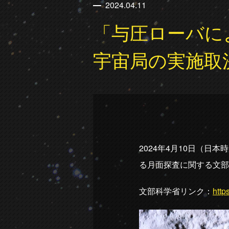
2024.04.11
「与圧ローバに
宇宙局の実施取
2024年4月10日（
る月面探査に関する文部
文部科学省リンク：
http