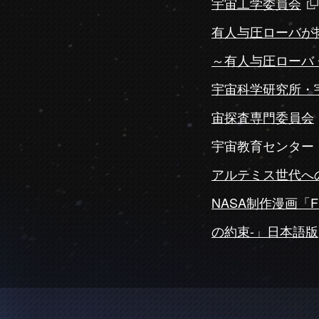
宇宙工学委員会
有人与圧ローバが拓
～有人与圧ローバ
宇宙科学研究所・
宙探査専門委員会
宇宙教育センター
アルテミス世代へ
NASA制作漫画「Fir
の約束-」日本語版