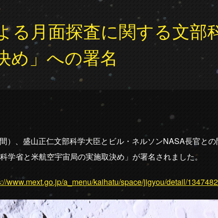
よる月面探査に関する文部
決め」への署名
日本時間）、盛山正仁文部科学大臣とビル・ネルソンNASA長官と
科学省と米航空宇宙局の実施取決め」が署名されました。
s://www.mext.go.jp/a_menu/kaihatu/space/jigyou/detail/134748