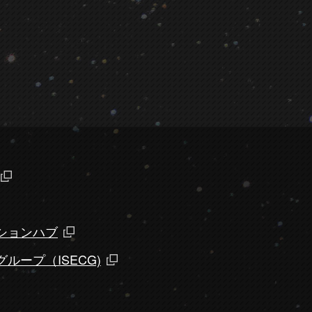
ションハブ
ループ（ISECG)