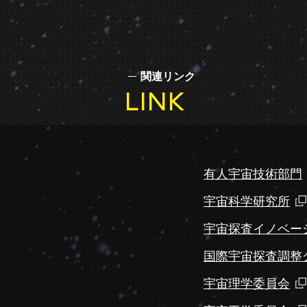
関連リンク
LINK
有人宇宙技術部門
宇宙科学研究所
宇宙探査イノベー
国際宇宙探査調整グ
宇宙理学委員会