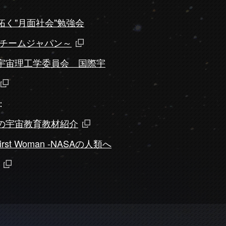
く"月面社会"勉強会
 チームジャパン～
宇宙理工学委員会 国際宇
：
の宇宙教育教材紹介
st Woman -NASAの人類へ